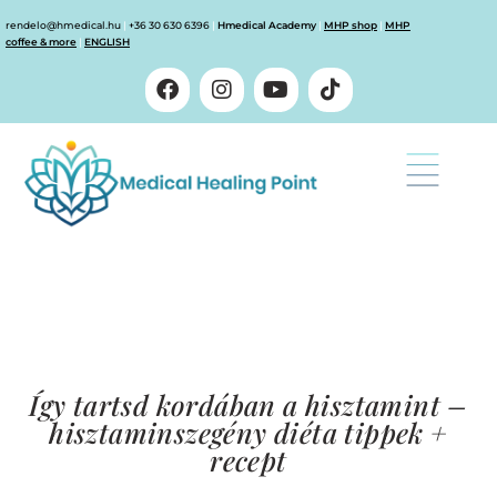
rendelo@hmedical.hu
|
+36 30 630 6396
|
Hmedical Academy
|
MHP shop
|
MHP
coffee & more
|
ENGLISH
Így tartsd kordában a hisztamint –
hisztaminszegény diéta tippek +
recept