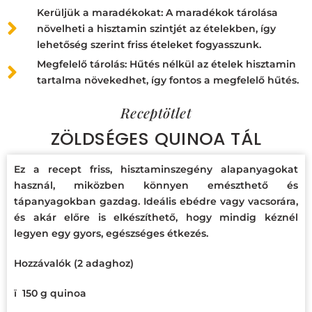
Kerüljük a maradékokat: A maradékok tárolása
növelheti a hisztamin szintjét az ételekben, így
lehetőség szerint friss ételeket fogyasszunk.
Megfelelő tárolás: Hűtés nélkül az ételek hisztamin
tartalma növekedhet, így fontos a megfelelő hűtés.
Receptötlet
ZÖLDSÉGES QUINOA TÁL
Ez a recept friss, hisztaminszegény alapanyagokat
használ, miközben könnyen emészthető és
tápanyagokban gazdag. Ideális ebédre vagy vacsorára,
és akár előre is elkészíthető, hogy mindig kéznél
legyen egy gyors, egészséges étkezés.
Hozzávalók (2 adaghoz)
ï
150 g quinoa