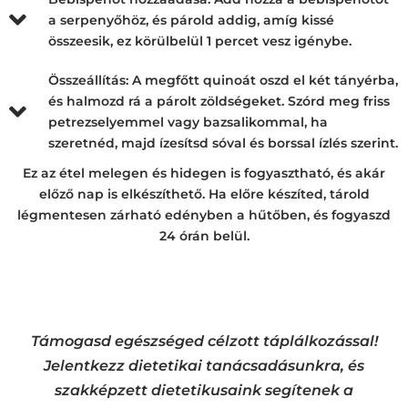
a serpenyőhöz, és párold addig, amíg kissé
összeesik, ez körülbelül 1 percet vesz igénybe.
Összeállítás: A megfőtt quinoát oszd el két tányérba,
és halmozd rá a párolt zöldségeket. Szórd meg friss
petrezselyemmel vagy bazsalikommal, ha
szeretnéd, majd ízesítsd sóval és borssal ízlés szerint.
Ez az étel melegen és hidegen is fogyasztható, és akár
előző nap is elkészíthető. Ha előre készíted, tárold
légmentesen zárható edényben a hűtőben, és fogyaszd
24 órán belül.
Támogasd egészséged célzott táplálkozással!
Jelentkezz dietetikai tanácsadásunkra, és
szakképzett dietetikusaink segítenek a