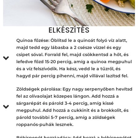
ELKÉSZÍTÉS
Quinoa főzése: Öblítsd le a quinoát folyó víz alatt,
majd tedd egy lábasba a 2 csésze vízzel és egy
csipet sóval. Forrald fel, majd csökkentsd a hőt, és
lefedve főzd 15-20 percig, amíg a quinoa megpuhul
és a víz felszívódik. Ha kész, vedd le a tűzről, és
hagyd pár percig pihenni, majd villával lazítsd fel.
Zöldségek párolása: Egy nagy serpenyőben hevítsd
fel az olívaolajat közepes lángon. Add hozzá a
sárgarépát és párold 3-4 percig, amíg kissé
megpuhul. Add hozzá a cukkinit és a brokkolit, és
párold további 5-7 percig, amíg a zöldségek
roppanós-puhák lesznek.
Bébispenót hozzáadása: Add hozzá a bébispenótot