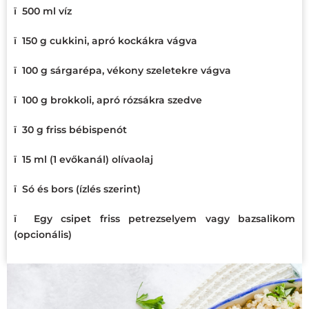
ï
500 ml víz
ï
150 g cukkini, apró kockákra vágva
ï
100 g sárgarépa, vékony szeletekre vágva
ï
100 g brokkoli, apró rózsákra szedve
ï
30 g friss bébispenót
ï
15 ml (1 evőkanál) olívaolaj
ï
Só és bors (ízlés szerint)
ï
Egy csipet friss petrezselyem vagy bazsalikom
(opcionális)