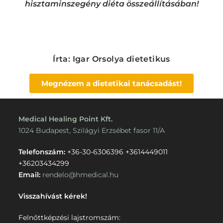
hisztaminszegény diéta összeállításában!
Írta: Igar Orsolya dietetikus
Megnézem a dietetikai tanácsadást!
Medical Healing Point Kft.
1024 Budapest, Szilágyi Erzsébet fasor 11/A
Telefonszám:
+36-30-6306396
+3614449011
+36203434299
Email:
rendelo@hmedical.hu
Visszahívást kérek!
Felnőttképzési lajstromszám: