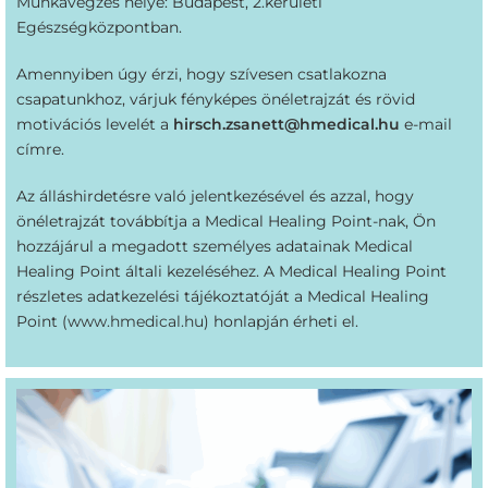
Munkavégzés helye: Budapest, 2.kerületi
Egészségközpontban.
Amennyiben úgy érzi, hogy szívesen csatlakozna
csapatunkhoz, várjuk fényképes önéletrajzát és rövid
motivációs levelét a
hirsch.zsanett@hmedical.hu
e-mail
címre.
Az álláshirdetésre való jelentkezésével és azzal, hogy
önéletrajzát továbbítja a Medical Healing Point-nak, Ön
hozzájárul a megadott személyes adatainak Medical
Healing Point általi kezeléséhez. A Medical Healing Point
részletes adatkezelési tájékoztatóját a Medical Healing
Point (
www.hmedical.hu
) honlapján érheti el.