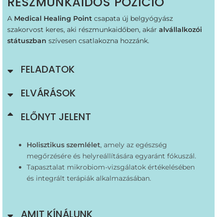
RÉSZMUNKAIDŐS POZÍCIÓ
A
Medical Healing Point
csapata új belgyógyász
szakorvost keres, aki részmunkaidőben, akár
alvállalkozói
státuszban
szívesen csatlakozna hozzánk.
FELADATOK
ELVÁRÁSOK
ELŐNYT JELENT
Holisztikus szemlélet
, amely az egészség
megőrzésére és helyreállítására egyaránt fókuszál.
Tapasztalat mikrobiom-vizsgálatok értékelésében
és integrált terápiák alkalmazásában.
AMIT KÍNÁLUNK