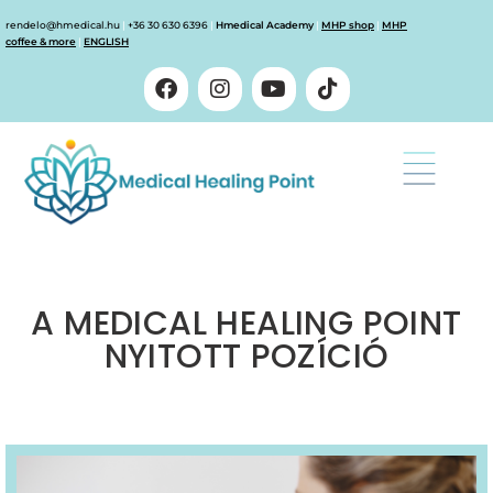
rendelo@hmedical.hu
|
+36 30 630 6396
|
Hmedical Academy
|
MHP shop
|
MHP
coffee & more
|
ENGLISH
A MEDICAL HEALING POINT
NYITOTT POZÍCIÓ