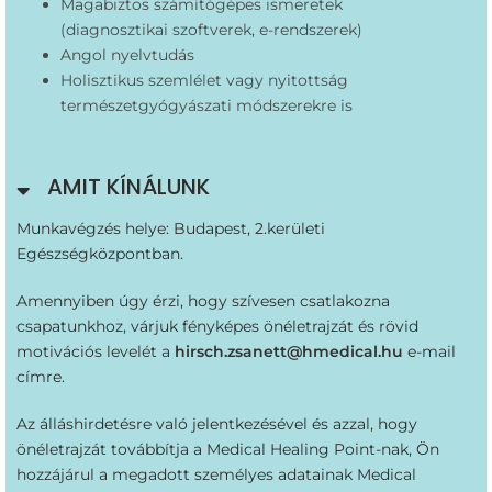
Magabiztos számítógépes ismeretek
(diagnosztikai szoftverek, e-rendszerek)
Angol nyelvtudás
Holisztikus szemlélet vagy nyitottság
természetgyógyászati módszerekre is
AMIT KÍNÁLUNK
Munkavégzés helye: Budapest, 2.kerületi
Egészségközpontban.
Amennyiben úgy érzi, hogy szívesen csatlakozna
csapatunkhoz, várjuk fényképes önéletrajzát és rövid
motivációs levelét a
hirsch.zsanett@hmedical.hu
e-mail
címre.
Az álláshirdetésre való jelentkezésével és azzal, hogy
önéletrajzát továbbítja a Medical Healing Point-nak, Ön
hozzájárul a megadott személyes adatainak Medical