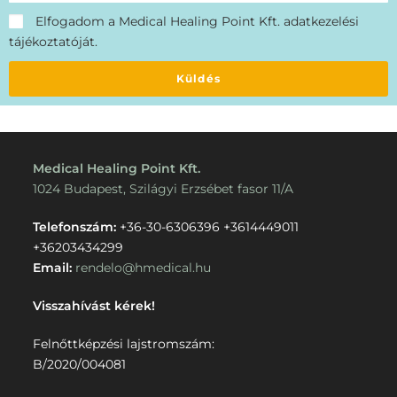
Elfogadom a Medical Healing Point Kft. adatkezelési
tájékoztatóját.
Küldés
Medical Healing Point Kft.
1024 Budapest, Szilágyi Erzsébet fasor 11/A
Telefonszám:
+36-30-6306396
+3614449011
+36203434299
Email:
rendelo@hmedical.hu
Visszahívást kérek!
Felnőttképzési lajstromszám:
B/2020/004081