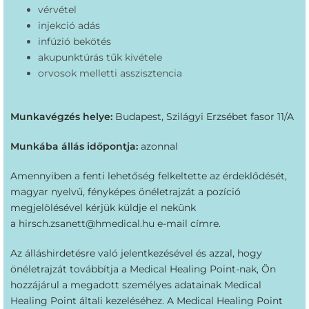
vérvétel
injekció adás
infúzió bekötés
akupunktúrás tűk kivétele
orvosok melletti asszisztencia
Munkavégzés helye:
Budapest, Szilágyi Erzsébet fasor 11/A
Munkába állás időpontja:
azonnal
Amennyiben a fenti lehetőség felkeltette az érdeklődését,
magyar nyelvű, fényképes önéletrajzát a pozíció
megjelölésével kérjük küldje el nekünk
a
hirsch.zsanett@hmedical.hu
e-mail címre.
Az álláshirdetésre való jelentkezésével és azzal, hogy
önéletrajzát továbbítja a Medical Healing Point-nak, Ön
hozzájárul a megadott személyes adatainak Medical
Healing Point általi kezeléséhez. A Medical Healing Point