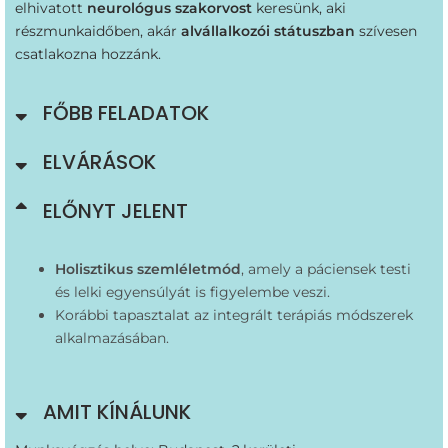
elhivatott
neurológus szakorvost
keresünk, aki
részmunkaidőben, akár
alvállalkozói státuszban
szívesen
csatlakozna hozzánk.
FŐBB FELADATOK
ELVÁRÁSOK
ELŐNYT JELENT
Holisztikus szemléletmód
, amely a páciensek testi
és lelki egyensúlyát is figyelembe veszi.
Korábbi tapasztalat az integrált terápiás módszerek
alkalmazásában.
AMIT KÍNÁLUNK