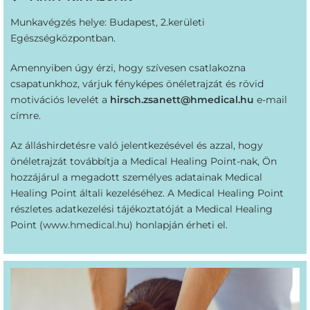
Munkavégzés helye: Budapest, 2.kerületi
Egészségközpontban.
Amennyiben úgy érzi, hogy szívesen csatlakozna
csapatunkhoz, várjuk fényképes önéletrajzát és rövid
motivációs levelét a
hirsch.zsanett@hmedical.hu
e-mail
címre.
Az álláshirdetésre való jelentkezésével és azzal, hogy
önéletrajzát továbbítja a Medical Healing Point-nak, Ön
hozzájárul a megadott személyes adatainak Medical
Healing Point általi kezeléséhez. A Medical Healing Point
részletes adatkezelési tájékoztatóját a Medical Healing
Point (
www.hmedical.hu
) honlapján érheti el.