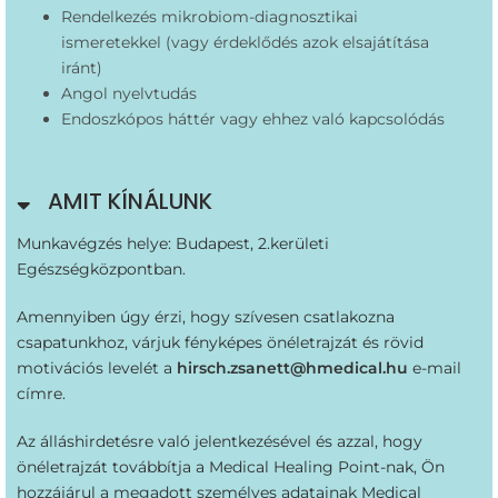
Rendelkezés mikrobiom-diagnosztikai
ismeretekkel (vagy érdeklődés azok elsajátítása
iránt)
Angol nyelvtudás
Endoszkópos háttér vagy ehhez való kapcsolódás
AMIT KÍNÁLUNK
Munkavégzés helye: Budapest, 2.kerületi
Egészségközpontban.
Amennyiben úgy érzi, hogy szívesen csatlakozna
csapatunkhoz, várjuk fényképes önéletrajzát és rövid
motivációs levelét a
hirsch.zsanett@hmedical.hu
e-mail
címre.
Az álláshirdetésre való jelentkezésével és azzal, hogy
önéletrajzát továbbítja a Medical Healing Point-nak, Ön
hozzájárul a megadott személyes adatainak Medical