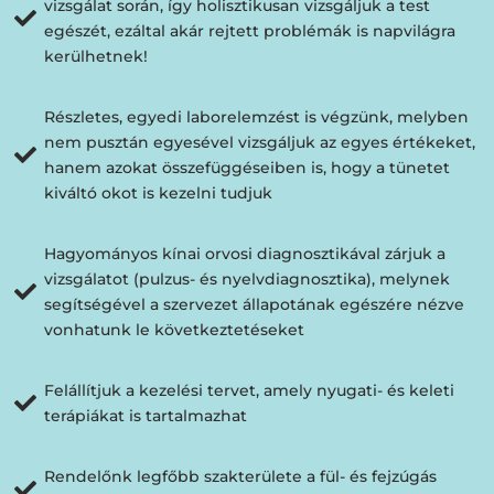
vizsgálat során, így holisztikusan vizsgáljuk a test
egészét, ezáltal akár rejtett problémák is napvilágra
kerülhetnek!
Részletes, egyedi laborelemzést is végzünk, melyben
nem pusztán egyesével vizsgáljuk az egyes értékeket,
hanem azokat összefüggéseiben is, hogy a tünetet
kiváltó okot is kezelni tudjuk
Hagyományos kínai orvosi diagnosztikával zárjuk a
vizsgálatot (pulzus- és nyelvdiagnosztika), melynek
segítségével a szervezet állapotának egészére nézve
vonhatunk le következtetéseket
Felállítjuk a kezelési tervet, amely nyugati- és keleti
terápiákat is tartalmazhat
Rendelőnk legfőbb szakterülete a fül- és fejzúgás