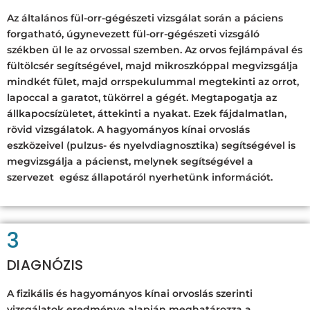
Az általános fül-orr-gégészeti vizsgálat során a páciens
forgatható, úgynevezett fül-orr-gégészeti vizsgáló
székben ül le az orvossal szemben. Az orvos fejlámpával és
fültölcsér segítségével, majd mikroszkóppal megvizsgálja
mindkét fület, majd orrspekulummal megtekinti az orrot,
lapoccal a garatot, tükörrel a gégét. Megtapogatja az
állkapocsízületet, áttekinti a nyakat. Ezek fájdalmatlan,
rövid vizsgálatok. A hagyományos kínai orvoslás
eszközeivel (pulzus- és nyelvdiagnosztika) segítségével is
megvizsgálja a pácienst, melynek segítségével a
szervezet egész állapotáról nyerhetünk információt.
3
DIAGNÓZIS
A fizikális és hagyományos kínai orvoslás szerinti
vizsgálatok eredménye alapján meghatározza a