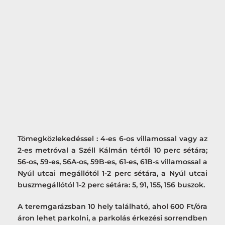
Tömegközlekedéssel : 4-es 6-os villamossal vagy az
2-es metróval a Széll Kálmán tértől 10 perc sétára;
56-os, 59-es, 56A-os, 59B-es, 61-es, 61B-s villamossal a
Nyúl utcai megállótól 1-2 perc sétára, a Nyúl utcai
buszmegállótól 1-2 perc sétára: 5, 91, 155, 156 buszok.
A teremgarázsban 10 hely található, ahol 600 Ft/óra
áron lehet parkolni, a parkolás érkezési sorrendben