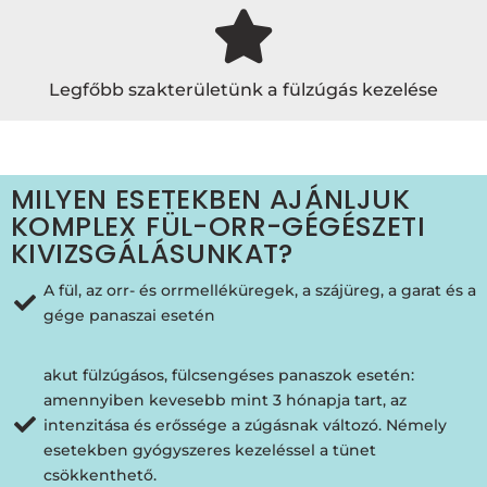
Legfőbb szakterületünk a fülzúgás kezelése
MILYEN ESETEKBEN AJÁNLJUK
KOMPLEX FÜL-ORR-GÉGÉSZETI
KIVIZSGÁLÁSUNKAT?
A fül, az orr- és orrmelléküregek, a szájüreg, a garat és a
gége panaszai esetén
akut fülzúgásos, fülcsengéses panaszok esetén:
amennyiben kevesebb mint 3 hónapja tart, az
intenzitása és erőssége a zúgásnak változó. Némely
esetekben gyógyszeres kezeléssel a tünet
csökkenthető.