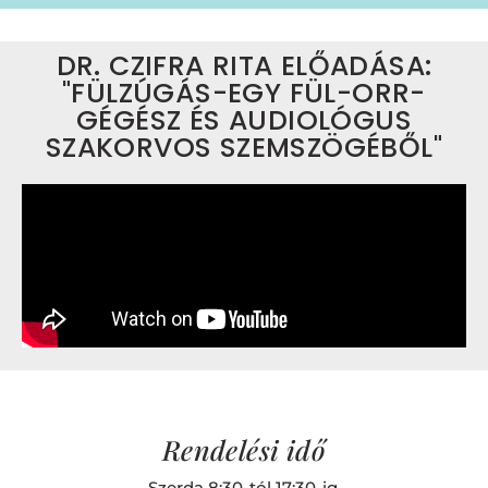
DR. CZIFRA RITA ELŐADÁSA:
"FÜLZÚGÁS-EGY FÜL-ORR-
GÉGÉSZ ÉS AUDIOLÓGUS
SZAKORVOS SZEMSZÖGÉBŐL"
Rendelési idő
Szerda 8:30-tól 17:30-ig.