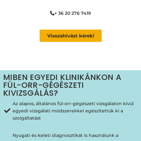
+ 36 20 276 7419
Visszahívást kérek!
MIBEN EGYEDI KLINIKÁNKON A
FÜL-ORR-GÉGÉSZETI
KIVIZSGÁLÁS?
Az alapos, általános fül-orr-gégészeti vizsgálaton kívül
egyedi vizsgálati módszerekkel egészítettük ki a
szolgáltatást
Nyugati és keleti diagnosztikát is használunk a