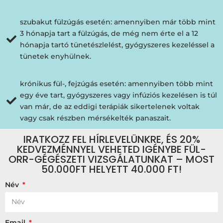
szubakut fülzúgás esetén: amennyiben már több mint
3 hónapja tart a fülzúgás, de még nem érte el a 12
hónapja tartó tünetészlelést, gyógyszeres kezeléssel a
tünetek enyhülnek.
krónikus fül-, fejzúgás esetén: amennyiben több mint
egy éve tart, gyógyszeres vagy infúziós kezelésen is túl
van már, de az eddigi terápiák sikertelenek voltak
vagy csak részben mérsékelték panaszait.
IRATKOZZ FEL HÍRLEVELÜNKRE, ÉS 20%
KEDVEZMÉNNYEL VEHETED IGÉNYBE FÜL-
ORR-GÉGÉSZETI VIZSGÁLATUNKAT – MOST
50.000FT HELYETT 40.000 FT!
Név
Email