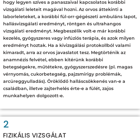
hogy legyen szíves a panaszaival kapcsolatos korábbi
vizsgálati leleteit magával hozni. Az orvos áttekinti a
laborleleteket, a korábbi fül-orr-gégészeti ambuláns lapot,
hallásvizsgálati eredményt, röntgen és ultrahangos
vizsgálati eredményt. Megbeszélik volt-e már korábbi
kezelés, gyógyszeres vagy infúziós terápia, és azok milyen
eredményt hoztak. Ha a kivizsgálási protokollból valami
kimaradt, arra az orvos javaslatot tesz. Megtörténik az
anamnézis felvétel, ebben kitérünk korábbi
betegségekre, műtétekre, gyógyszerszedésre (pl. magas
vérnyomás, cukorbetegség, pajzsmirigy problémák,
arcüreggyulladás). Öröklődő halláscsökkenés van-e a
családban, illetve zajterhelés érte-e a fülét, zajos
munkahelyen dolgozott-e.
2
FIZIKÁLIS VIZSGÁLAT