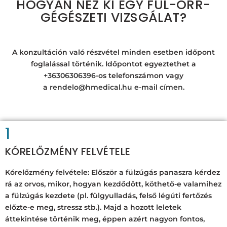
HOGYAN NÉZ KI EGY FÜL-ORR-
GÉGÉSZETI VIZSGÁLAT?
A konzultáción való részvétel minden esetben időpont
foglalással történik. Időpontot egyeztethet a
+36306306396
-os telefonszámon vagy
a
rendelo@hmedical.hu
e-mail címen.
1
KÓRELŐZMÉNY FELVÉTELE
Kórelőzmény felvétele:
Először a fülzúgás panaszra kérdez
rá az orvos, mikor, hogyan kezdődött, köthető-e valamihez
a fülzúgás kezdete (pl. fülgyulladás, felső légúti fertőzés
előzte-e meg, stressz stb.). Majd a hozott leletek
áttekintése történik meg, éppen azért nagyon fontos,