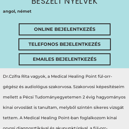
BESZÉLT NYELVEK
angol, német
ONLINE BEJELENTKEZÉS
TELEFONOS BEJELENTKEZÉS
EMAILES BEJELENTKEZÉS
Dr.Czifra Rita vagyok, a Medical Healing Point fül-orr-
gégész és audiológus szakorvosa. Szakorvosi képesítéseim
mellett a Pécsi Tudományegyetemen 2 évig hagyományos
kínai orvoslást is tanultam, melyből szintén sikeres vizsgát
tettem. A Medical Healing Point-ban foglalkozom kínai
orvosi diagnosztikával és akupunktúrával, a fül-orr-