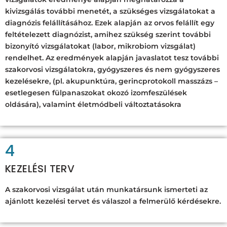
kivizsgálás további menetét, a szükséges vizsgálatokat a
diagnózis felállításához. Ezek alapján az orvos felállít egy
feltételezett diagnózist, amihez szükség szerint további
bizonyító vizsgálatokat (labor, mikrobiom vizsgálat)
rendelhet. Az eredmények alapján javaslatot tesz további
szakorvosi vizsgálatokra, gyógyszeres és nem gyógyszeres
kezelésekre, (pl. akupunktúra, gerincprotokoll masszázs –
esetlegesen fülpanaszokat okozó izomfeszülések
oldására), valamint életmódbeli változtatásokra
4
KEZELÉSI TERV
A szakorvosi vizsgálat után munkatársunk ismerteti az
ajánlott kezelési tervet és válaszol a felmerülő kérdésekre.