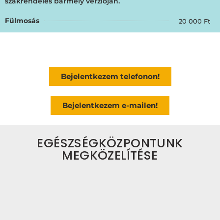
szakrendelés bármely verzióján.
Fülmosás
20 000 Ft
Bejelentkezem telefonon!
Bejelentkezem e-mailen!
EGÉSZSÉGKÖZPONTUNK
MEGKÖZELÍTÉSE