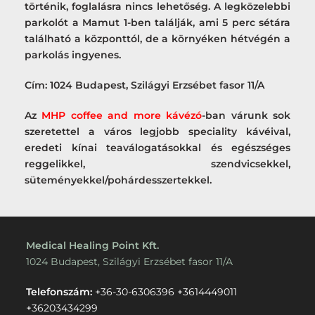
történik, foglalásra nincs lehetőség. A legközelebbi
parkolót a Mamut 1-ben találják, ami 5 perc sétára
található a központtól, de a környéken hétvégén a
parkolás ingyenes.
Cím: 1024 Budapest, Szilágyi Erzsébet fasor 11/A
Az
MHP coffee and more kávézó
-ban várunk sok
szeretettel a város legjobb speciality kávéival,
eredeti kínai teaválogatásokkal és egészséges
reggelikkel, szendvicsekkel,
süteményekkel/pohárdesszertekkel.
Medical Healing Point Kft.
1024 Budapest, Szilágyi Erzsébet fasor 11/A
Telefonszám:
+36-30-6306396
+3614449011
+36203434299