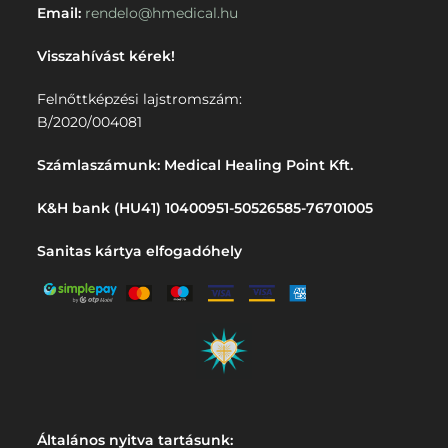
Email:
rendelo@hmedical.hu
Visszahívást kérek!
Felnőttképzési lajstromszám:
B/2020/004081
Számlaszámunk: Medical Healing Point Kft.
K&H bank (HU41) 10400951-50526585-76701005
Sanitas kártya elfogadóhely
Általános nyitva tartásunk: