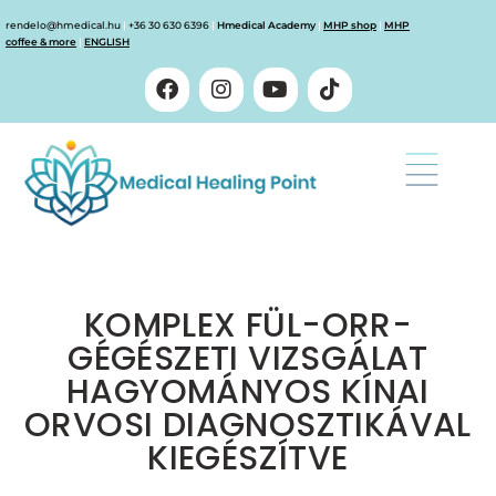
rendelo@hmedical.hu
|
+36 30 630 6396
|
Hmedical Academy
|
MHP shop
|
MHP
coffee & more
|
ENGLISH
KOMPLEX FÜL-ORR-
GÉGÉSZETI VIZSGÁLAT
HAGYOMÁNYOS KÍNAI
ORVOSI DIAGNOSZTIKÁVAL
KIEGÉSZÍTVE