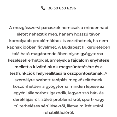
+ 36 30 630 6396
A mozgásszervi panaszok nemcsak a mindennapi
életet nehezítik meg, hanem hosszú távon
komolyabb problémákhoz is vezethetnek, ha nem
kapnak időben figyelmet. A Budapest II. kerületében
található magánrendelőben olyan gyógytorna-
kezelések érhetők el, amelyek a
fájdalom enyhítése
mellett a kiváltó okok megszüntetésére és a
testfunkciók helyreállítására összpontosítanak
. A
személyre szabott terápiás megközelítésnek
köszönhetően a gyógytorna minden lépése az
egyéni állapothoz igazodik, legyen szó hát- és
derékfájásról, ízületi problémákról, sport- vagy
túlterheléses sérülésekről, illetve műtét utáni
rehabilitációról.