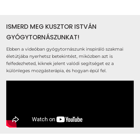
ISMERD MEG KUSZTOR ISTVÁN
GYÓGYTORNÁSZUNKAT!
Ebben a videóban gyógytornászunk inspiráló szakmai
életútjába nyerhetsz betekintést, miközben azt is
felfedezheted, kiknek jelent valódi segítséget ez a
különleges mozgásterápia, és hogyan épül fel.