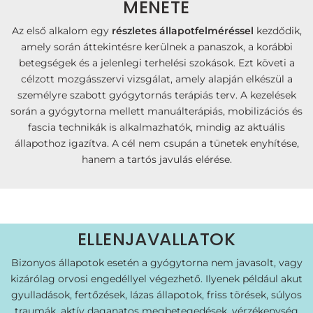
MENETE
Az első alkalom egy
részletes állapotfelméréssel
kezdődik,
amely során áttekintésre kerülnek a panaszok, a korábbi
betegségek és a jelenlegi terhelési szokások. Ezt követi a
célzott mozgásszervi vizsgálat, amely alapján elkészül a
személyre szabott gyógytornás terápiás terv. A kezelések
során a gyógytorna mellett manuálterápiás, mobilizációs és
fascia technikák is alkalmazhatók, mindig az aktuális
állapothoz igazítva. A cél nem csupán a tünetek enyhítése,
hanem a tartós javulás elérése.
ELLENJAVALLATOK
Bizonyos állapotok esetén a gyógytorna nem javasolt, vagy
kizárólag orvosi engedéllyel végezhető. Ilyenek például akut
gyulladások, fertőzések, lázas állapotok, friss törések, súlyos
traumák, aktív daganatos megbetegedések, vérzékenység