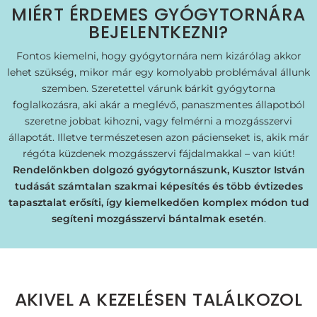
MIÉRT ÉRDEMES GYÓGYTORNÁRA
BEJELENTKEZNI?
Fontos kiemelni, hogy gyógytornára nem kizárólag akkor
lehet szükség, mikor már egy komolyabb problémával állunk
szemben. Szeretettel várunk bárkit gyógytorna
foglalkozásra, aki akár a meglévő, panaszmentes állapotból
szeretne jobbat kihozni, vagy felmérni a mozgásszervi
állapotát. Illetve természetesen azon pácienseket is, akik már
régóta küzdenek mozgásszervi fájdalmakkal – van kiút!
Rendelőnkben dolgozó gyógytornászunk, Kusztor István
tudását számtalan szakmai képesítés és több évtizedes
tapasztalat erősíti, így kiemelkedően komplex módon tud
segíteni mozgásszervi bántalmak esetén
.
AKIVEL A KEZELÉSEN TALÁLKOZOL