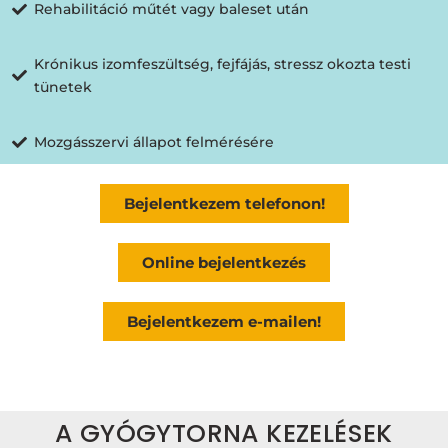
Rehabilitáció műtét vagy baleset után
Krónikus izomfeszültség, fejfájás, stressz okozta testi
tünetek
Mozgásszervi állapot felmérésére
Bejelentkezem telefonon!
Online bejelentkezés
Bejelentkezem e-mailen!
A GYÓGYTORNA KEZELÉSEK