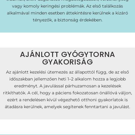
vagy komoly keringési problémák. Az első találkozás
alkalmával minden esetben áttekintésre kerülnek a kizáró
tényezők, a biztonság érdekében.
AJÁNLOTT GYÓGYTORNA
GYAKORISÁG
Az ajánlott kezelési ütemezés az állapottól függ, de az első
időszakban jellemzően heti 1–2 alkalom hozza a legjobb
eredményt. A javulással párhuzamosan a kezelések
ritkíthatók. A cél, hogy a páciens fokozatosan önállóvá váljon,
ezért a rendelésen kívül végezhető otthoni gyakorlatok is
átadásra kerülnek, amelyek segítenek fenntartani a javulást.