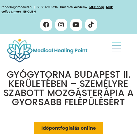
rendelo@hmedical.hu
|
+36 30 630 6396
|
Hmedical Academy
|
MHP shop
|
MHP
coffee & more
|
ENGLISH
GYÓGYTORNA BUDAPEST II.
KERÜLETÉBEN – SZEMÉLYRE
SZABOTT MOZGÁSTERÁPIA A
GYORSABB FELÉPÜLÉSÉRT
Időpontfoglalás online