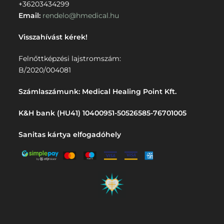
+36203434299
Email:
rendelo@hmedical.hu
Visszahívást kérek!
Felnőttképzési lajstromszám:
B/2020/004081
Számlaszámunk: Medical Healing Point Kft.
K&H bank (HU41) 10400951-50526585-76701005
Sanitas kártya elfogadóhely