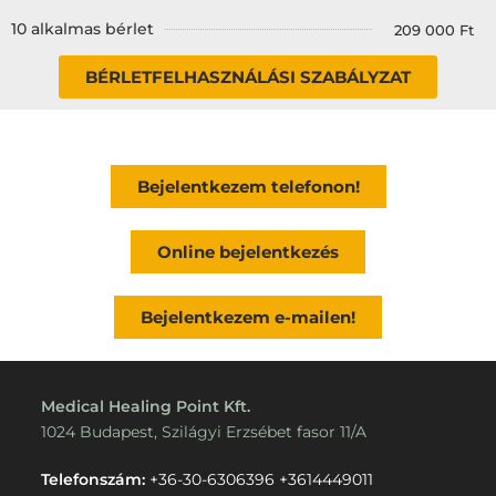
10 alkalmas bérlet
209 000 Ft
BÉRLETFELHASZNÁLÁSI SZABÁLYZAT
Bejelentkezem telefonon!
Online bejelentkezés
Bejelentkezem e-mailen!
Medical Healing Point Kft.
1024 Budapest, Szilágyi Erzsébet fasor 11/A
Telefonszám:
+36-30-6306396
+3614449011