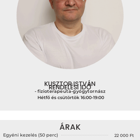
KUSZTOR ISTVÁN
RENDELÉSI IDŐ
- fizioterapeuta-gyógytornász
Hétfő és csütörtök 16:00-19:00
ÁRAK
Egyéni kezelés (50 perc)
22 000 Ft