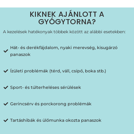
KIKNEK AJÁNLOTT A
GYÓGYTORNA?
A kezelések hatékonyak többek között az alábbi esetekben:
Hát- és derékfájdalom, nyaki merevség, kisugárzó
panaszok
Ízületi problémák (térd, váll, csípő, boka stb.)
Sport- és túlterheléses sérülések
Gerincsérv és porckorong problémák
Tartáshibák és ülőmunka okozta panaszok