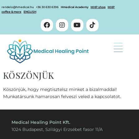
rendelo@hmedical.hu
|
+36 30 630 6396
|
Hmedical Academy
|
MHP shop
|
MHP
coffee & more
|
ENGLISH
KÖSZÖNJÜK
Köszönjük, hogy megtisztelsz minket a bizalmaddal!
Munkatársunk hamarosan felveszi veled a kapcsolatot.
Medical Healing Point Kft.
1024 Budapest, Szilágyi Erzsébet fasor 11/A