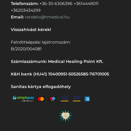
Telefonszám:
+36-30-6306396
+3614449011
+36203434299
Email:
rendelo@hmedical.hu
Visszahívást kérek!
Felnőttképzési lajstromszám:
B/2020/004081
Számlaszámunk: Medical Healing Point Kft.
K&H bank (HU41) 10400951-50526585-76701005
Sanitas kártya elfogadóhely