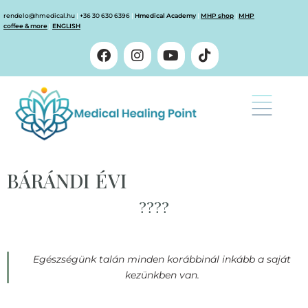
rendelo@hmedical.hu
|
+36 30 630 6396
|
Hmedical Academy
|
MHP shop
|
MHP
coffee & more
|
ENGLISH
BÁRÁNDI ÉVI
????
Egészségünk talán minden korábbinál inkább a saját
kezünkben van.