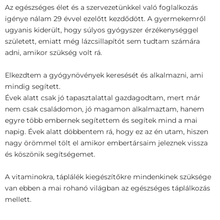
Az egészséges élet és a szervezetünkkel való foglalkozás
igénye nálam 29 évvel ezelőtt kezdődött. A gyermekemről
ugyanis kiderült, hogy súlyos gyógyszer érzékenységgel
született, emiatt még lázcsillapítót sem tudtam számára
adni, amikor szükség volt rá.
Elkezdtem a gyógynövények keresését és alkalmazni, ami
mindig segített.
Évek alatt csak jó tapasztalattal gazdagodtam, mert már
nem csak családomon, jó magamon alkalmaztam, hanem
egyre több embernek segítettem és segítek mind a mai
napig. Évek alatt döbbentem rá, hogy ez az én utam, hiszen
nagy örömmel tölt el amikor embertársaim jeleznek vissza
és köszönik segítségemet.
A vitaminokra, táplálék kiegészítőkre mindenkinek szüksége
van ebben a mai rohanó világban az egészséges táplálkozás
mellett.