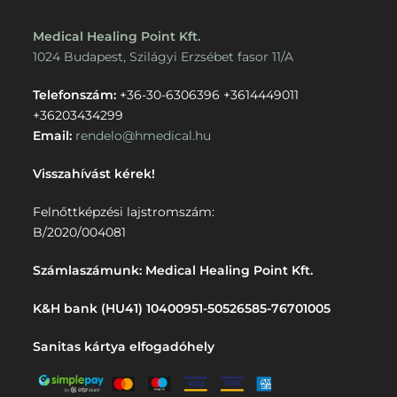
Medical Healing Point Kft.
1024 Budapest, Szilágyi Erzsébet fasor 11/A
Telefonszám:
+36-30-6306396
+3614449011
+36203434299
Email:
rendelo@hmedical.hu
Visszahívást kérek!
Felnőttképzési lajstromszám:
B/2020/004081
Számlaszámunk: Medical Healing Point Kft.
K&H bank (HU41) 10400951-50526585-76701005
Sanitas kártya elfogadóhely