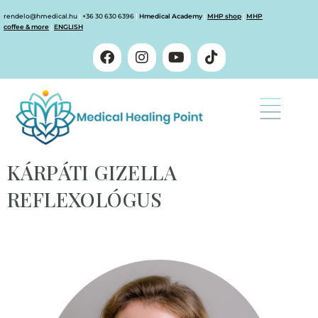
rendelo@hmedical.hu
|
+36 30 630 6396
|
Hmedical Academy
|
MHP shop
|
MHP
coffee & more
|
ENGLISH
KÁRPÁTI GIZELLA
REFLEXOLÓGUS