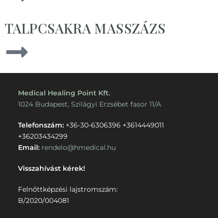
TALPCSAKRA MASSZÁZS
Medical Healing Point Kft.
1024 Budapest, Szilágyi Erzsébet fasor 11/A
Telefonszám:
+36-30-6306396
+3614449011
+36203434299
Email:
rendelo@hmedical.hu
Visszahívást kérek!
Felnőttképzési lajstromszám:
B/2020/004081