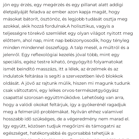
jön egy érzés, egy megérzés és egy pillanat alatt addigi
életpályáját feladva az ember azon kapja magát, hogy
másokat bátorít, ösztönöz, és legjobb tudását osztja meg
azokkal, akik hozzá fordulnak.
A holisztikus, vagyis a
teljességre törekvő szemlélet egy olyan világot nyitott meg
előttem, ahol nap, mint nap bebizonyosodik, hogy tényleg
minden mindennel összefügg.
A talp mesél, a múltról és a
jelenről. Egy reflexológiai kezelés jóval több, mint egy
speciális, egész testre kiható, öngyógyító folyamatokat
ismét beindító masszázs, itt a lélek, az érzelmek és az
indulatok feltárása is segíti a szervezetben lévő blokkok
oldását.
A jövő az rajtunk múlik, hiszen mi magunk tudunk
csak változtatni, egy lelkes orvos-természetgyógyász
csapattal szorosan együttműködve.
Lehetőség van arra,
hogy a valódi okokat feltárjuk, így a gyökerénél ragadjuk
meg a felmerülő problémákat. Nyilván ehhez valamivel
hosszabb idő szükséges, de a végeredmény nem marad el.
Igy együtt, közösen tudjuk megőrizni és támogatni az
egészséget, hatékonyabbá és gyorsabbá tehetjük a