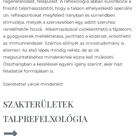
regenerálódást, felépülést.
A reflexológia abban különbözik a
frissítő talpmasszázstól, hogy a talpon elhelyezkedő speciális
ún. reflexpontokat megfelelő irányban és sorrendben
stimulálja, melyek a szervezetben egy adott szervhez
rendelhetők hozzá.
Alkalmazásával csökkenthető a fájdalom,
a gyógyszerek mellékhatása, javítható a közérzet, erősíthető
az immunrendszer. Számos előnyét az orvostudomány is
elismeri.
Az első lépés mindig nehéz, de az ok
megszüntetéséhez mindenkinek közre kell működni.
Összhangban a kezeléssel egyéni igény szerint, akár házi
feladatok formájában is.
Szeretettel várok mindenkit!
SZAKTERÜLETEK
TALPREFELXOLÓGIA