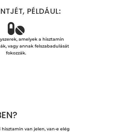
NTJÉT, PÉLDÁUL:
yszerek, amelyek a hisztamin
ják, vagy annak felszabadulását
fokozzák.
BEN?
i hisztamin van jelen, van-e elég