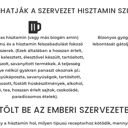
HATJÁK A SZERVEZET HISZTAMIN SZI
as hisztamin (vagy más biogén amin)
Bizonyos gyóg
mú és a hisztamin felszabadulást fokozó
lebontását gátol
szerek. (Ezek általában a hosszan érlelt,
, kelesztett, élesztővel készült, tartósított,
zolt, savanyított termékek. A teljesség
ye nélkül gyakran panaszt okoznak pl.:
yúkáposzta, savanyúságok, tartósított,
gozott, füstölt húskészítmények, alkohol,
, tea, hosszan érlelt sajtok, csokoládé,
paradicsomos ételek).
TÖLT BE AZ EMBERI SZERVEZET
ogy a hisztamin hol, milyen típusú receptorhoz kötődik, menny