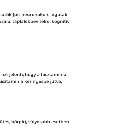
hatók (pl.: neuronokon, légutak
sára, táplálékbevitelre, kognitív
azt jelenti, hogy a hisztaminra
isztamin a keringésbe jutva,
tés, bőrpír), súlyosabb esetben