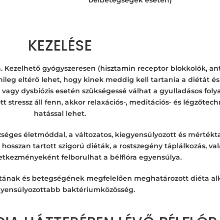
bélbetegségek esetén)
KEZELÉSE
an. Kezelhető gyógyszeresen (hisztamin receptor blokkolók, an
g eltérő lehet, hogy kinek meddig kell tartania a diétát és 
g vagy dysbiózis esetén szükségessé válhat a gyulladásos fol
stressz áll fenn, akkor relaxációs-, meditációs- és légzőtechn
hatással lehet.
séges életmóddal, a változatos, kiegyensúlyozott és mértéktar
osszan tartott szigorú diéták, a rostszegény táplálkozás, vala
etkezményeként felborulhat a bélflóra egyensúlya.
tának és betegségének megfelelően meghatározott diéta al
gyensúlyozottabb baktériumközösség.