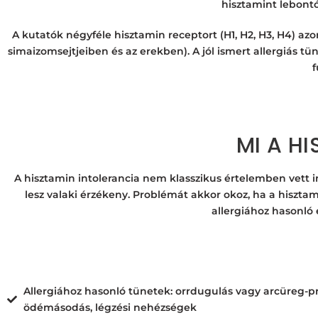
hisztamint lebont
A kutatók négyféle hisztamin receptort (H1, H2, H3, H4) az
simaizomsejtjeiben és az erekben). A jól ismert allergiás tün
f
MI A H
A hisztamin intolerancia nem klasszikus értelemben vett i
lesz valaki érzékeny.
Problémát akkor okoz, ha a hisztam
allergiához hasonló
Allergiához hasonló tünetek: orrdugulás vagy arcüreg-p
ödémásodás, légzési nehézségek