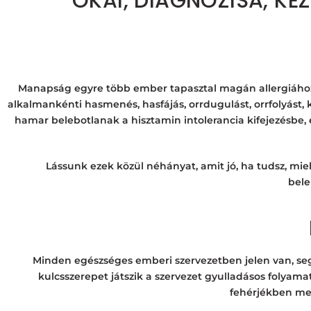
OKAI, DIAGNÓZISA, KE
Manapság egyre több ember tapasztal magán allergiához v
alkalmankénti hasmenés, hasfájás, orrdugulást, orrfolyást,
hamar belebotlanak a hisztamin intolerancia kifejezésbe, 
Lássunk ezek közül néhányat, amit jó, ha tudsz, mi
bele
Minden egészséges emberi szervezetben jelen van, seg
kulcsszerepet játszik a szervezet gyulladásos foly
fehérjékben megt