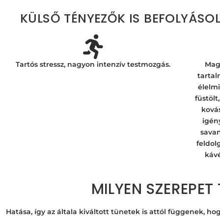
KÜLSŐ TÉNYEZŐK IS BEFOLYÁSOL
Tartós stressz, nagyon intenzív testmozgás.
Mag
tartal
élelmi
füstölt
kovás
igén
savan
feldol
kávé
MILYEN SZEREPET 
Hatása, így az általa kiváltott tünetek is attól függenek, h