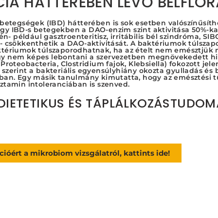
IA HÁTTERÉBEN LÉVŐ BÉLFLÓR
lbetegségek (IBD) hátterében is sok esetben valószínűsíthe
hogy IBD-s betegekben a DAO-enzim szint aktivitása 50%-k
- például gasztroenteritisz, irritábilis bél szindróma, SI
- csökkenthetik a DAO-aktivitását. A baktériumok túlsza
aktériumok túlszaporodhatnak, ha az ételt nem emésztjük 
így nem képes lebontani a szervezetben megnövekedett his
Proteobacteria, Clostridium fajok, Klebsiella) fokozott jele
szerint a bakteriális egyensúlyhiány okozta gyulladás és b
ciában. Egy másik tanulmány kimutatta, hogy az emésztési
sztamin intoleranciában is szenved.
 DIETETIKUS ÉS TÁPLÁLKOZÁSTUDO
ióért a mikrobiom vizsgálatról, kattints ide!