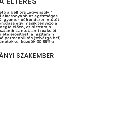
A ELTÉRÉS
tő a bélflóra „egyensúlyi”
al alacsonyabb az egészséges
BO, gyomor-bélrendszeri műtét
porodása egy másik tényező a
megfelelően, ez hisztamin
ztaminszintet, ami reakciót
nléte erősítheti a hisztamin
élpermeabilitás (szivárgó bél)
 tünetekkel küzdők 30-55%-a
MÁNYI SZAKEMBER