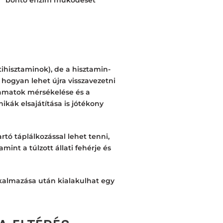
bontó enzim működését
tihisztaminok), de a hisztamin-
hogyan lehet újra visszavezetni
yamatok mérsékelése és a
ikák elsajátítása is jótékony
tó táplálkozással lehet tenni,
mint a túlzott állati fehérje és
kalmazása után kialakulhat egy