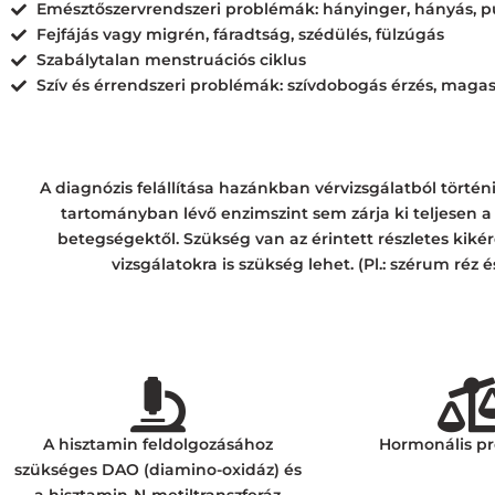
Emésztőszervrendszeri problémák: hányinger, hányás, p
Fejfájás vagy migrén, fáradtság, szédülés, fülzúgás
Szabálytalan menstruációs ciklus
Szív és érrendszeri problémák: szívdobogás érzés, mag
A diagnózis felállítása hazánkban vérvizsgálatból tö
tartományban lévő enzimszint sem zárja ki teljesen a 
betegségektől. Szükség van az érintett részletes kiké
vizsgálatokra is szükség lehet. (Pl.: szérum réz
A hisztamin feldolgozásához
Hormonális p
szükséges DAO (diamino-oxidáz) és