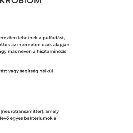
MIKROBIOM
lemzően lehetnek a puffadást,
ettek az interneten ezek alapján
vagy más néven a hisztaminózis
ést vagy segítség nélkül
(neurotranszmitter), amely
 lévő egyes baktériumok a