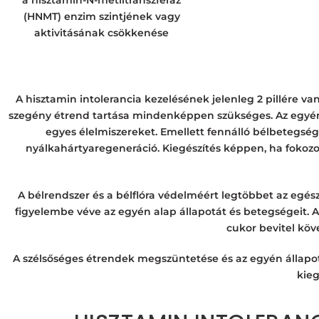
a hisztamin-N-metiltranszferáz
(HNMT) enzim szintjének vagy
aktivitásának csökkenése
A hisztamin intolerancia kezelésének jelenleg 2 pillére v
szegény étrend tartása mindenképpen szükséges. Az egyénile
egyes élelmiszereket. Emellett fennálló bélbetegsé
nyálkahártyaregeneráció. Kiegészítés képpen, ha fokozott 
A bélrendszer és a bélflóra védelméért legtöbbet az egész
figyelembe véve az egyén alap állapotát és betegségeit. A h
cukor bevitel köv
A szélsőséges étrendek megszüntetése és az egyén állapo
kie