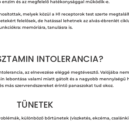
ó enzim és az megfelelő hatékonysággal működik-e.
onosítottak, melyek közül a H1 receptorok test szerte megtalál
etekért felelősek, de hatással lehetnek az alvás-ébrenlét ciklu
unkciókra: memóriára, tanulásra is.
ISZTAMIN INTOLERANCIA?
ntolerancia, az elnevezése eléggé megtévesztő. Valójába nem 
in lebontása valami miatt gátolt és a nagyobb mennyiségű h
 és más szervrendszereket érintő panaszokat tud okoz.
TÜNETEK
roblémák, különböző bőrtünetek (viszketés, ekcéma, csalánkiü