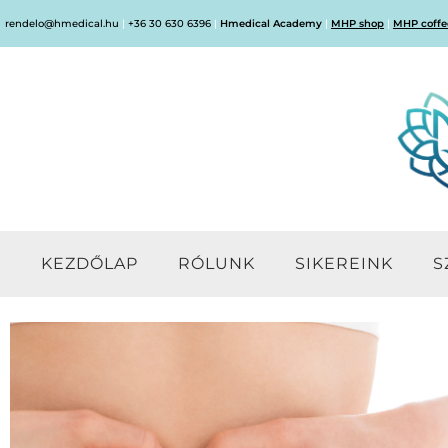
rendelo@hmedical.hu
|
+36 30 630 6396
|
Hmedical Academy
|
MHP shop
|
MHP coffe
KEZDŐLAP
RÓLUNK
SIKEREINK
S