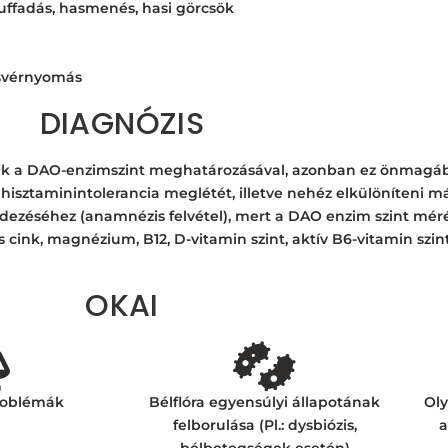
uffadás, hasmenés, hasi görcsök
asvérnyomás
DIAGNÓZIS
rténik a DAO-enzimszint meghatározásával, azonban ez önmag
hisztaminintolerancia meglétét, illetve nehéz elkülöníteni m
rdezéséhez (anamnézis felvétel), mert a DAO enzim szint méré
 és cink, magnézium, B12, D-vitamin szint,
aktív B6-vitamin szint
OKAI
roblémák
Bélflóra egyensúlyi állapotának
Oly
felborulása (Pl.: dysbiózis,
a