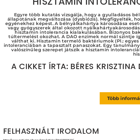
HISZTAMIN INTOLERANC
Egyre több kutatás vizsgálja, hogy a gyulladásos bé
állapotának megváltozása (dysbiózis). Megfigyelték, 
egyénekhez képest. A bélnyálkahártya károsodása esetén
vagy gyógyszerek által okozott nyálkahártyakárosodás
hisztamin intolerancia kialakulásában. Bizonyos b
túltermelést okozhat. A DAO enzimek normál szintje 
válthat ki. Hisztamin termelő baktériumok (Pl.: egyes 
intoleranciában a tapasztalt panaszokat. Egy tanulmány 
valószínűleg szerepet játszik a hisztamin intoleran
hi
A CIKKET ÍRTA:
BÉRES KRISZTINA
Több informác
FELHASZNÁLT IRODALOM