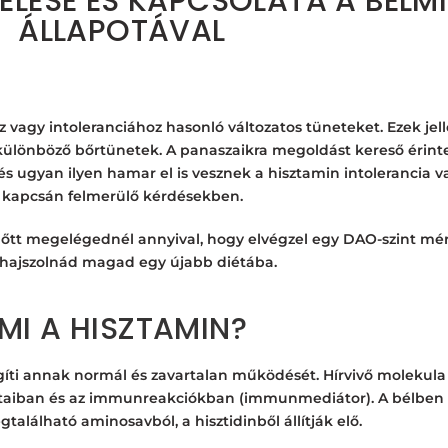
ZELÉSE ÉS KAPCSOLATA A BÉL
ÁLLAPOTÁVAL
agy intoleranciához hasonló változatos tüneteket. Ezek jel
 különböző bőrtünetek. A panaszaikra megoldást kereső érint
és ugyan ilyen hamar el is vesznek a hisztamin intolerancia 
kapcsán felmerülő kérdésekben.
előtt megelégednél annyival, hogy elvégzel egy DAO-szint mér
hajszolnád magad egy újabb diétába.
MI A HISZTAMIN?
íti annak normál és zavartalan működését. Hírvivő molekula 
amataiban és az immunreakciókban (immunmediátor).
A bélben
alálható aminosavból, a hisztidinből állítják elő.