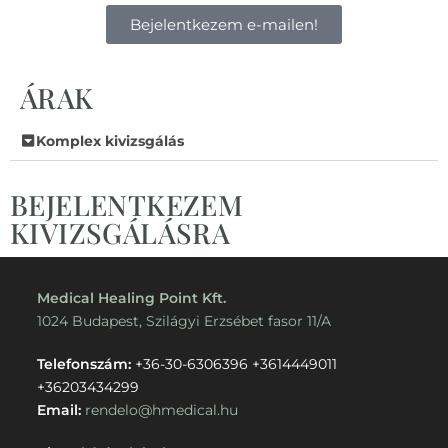
Bejelentkezem e-mailen!
ÁRAK
Komplex kivizsgálás
BEJELENTKEZEM
KIVIZSGÁLÁSRA
Medical Healing Point Kft.
1024 Budapest, Szilágyi Erzsébet fasor 11/A
Telefonszám:
+36-30-6306396
+3614449011
+36203434299
Email:
rendelo@hmedical.hu