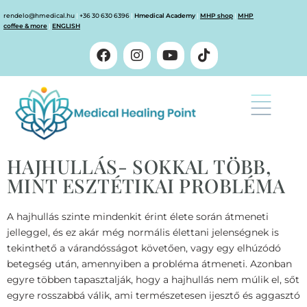
rendelo@hmedical.hu
|
+36 30 630 6396
|
Hmedical Academy
|
MHP shop
|
MHP
coffee & more
|
ENGLISH
HAJHULLÁS- SOKKAL TÖBB,
MINT ESZTÉTIKAI PROBLÉMA
A hajhullás szinte mindenkit érint élete során átmeneti
jelleggel, és ez akár még normális élettani jelenségnek is
tekinthető a várandósságot követően, vagy egy elhúzódó
betegség után, amennyiben a probléma átmeneti. Azonban
egyre többen tapasztalják, hogy a hajhullás nem múlik el, sőt
egyre rosszabbá válik, ami természetesen ijesztő és aggasztó