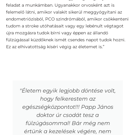
feladat a munkámban. Ugyanakkor orvosként azt is
felemelő látni, amikor valakit sikerül meggyógyítani az
endometriózisból, PCO szindrómából, amikor csökkenteni
tudom a stroke utóhatásait vagy egy lebénult végtagot
újra mozgásra tudok bírni vagy éppen az állandó
fülzúgással küzdőknek ismét csendes napot tudok hozni.
Ez az elhivatottság kíséri végig az életemet is.”
"Életem egyik legjobb döntése volt,
hogy felkerestem az
egészségközpontot!!! Papp János
doktor úr csodát tesz a
fülzúgásommal! Bár még nem
értünk a kezelések végére, nem