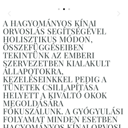
A HAGYOMÁNYOS KÍNAI
Slide 2 Heading
ORVOSLÁS SEGÍTSÉGÉVEL
HOLISZTIKUS MÓDON,
Lorem ipsum dolor sit amet consectetur adipiscing elit
ÖSSZEFÜGGÉSEIBEN
dolor
TEKINTÜNK AZ EMBERI
SZERVEZETBEN KIALAKULT
Kattints ide
ÁLLAPOTOKRA,
KEZELÉSEINKKEL PEDIG A
TÜNETEK CSILLAPÍTÁSA
HELYETT A KIVÁLTÓ OKOK
MEGOLDÁSÁRA
FÓKUSZÁLUNK. A GYÓGYULÁSI
FOLYAMAT MINDEN ESETBEN
HAGYOMÁNYOS KÍNAI ORVOSI