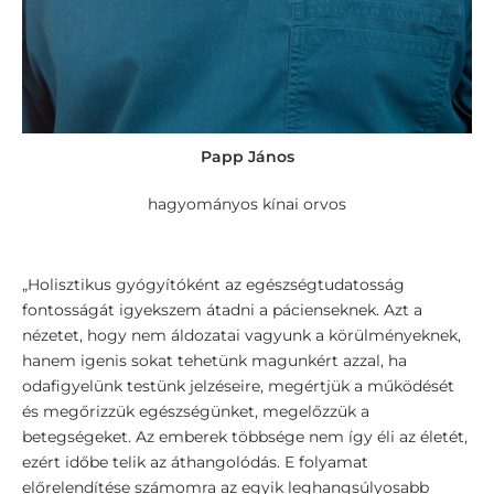
Papp János
hagyományos kínai orvos
„Holisztikus gyógyítóként az egészségtudatosság
fontosságát igyekszem átadni a pácienseknek. Azt a
nézetet, hogy nem áldozatai vagyunk a körülményeknek,
hanem igenis sokat tehetünk magunkért azzal, ha
odafigyelünk testünk jelzéseire, megértjük a működését
és megőrizzük egészségünket, megelőzzük a
betegségeket. Az emberek többsége nem így éli az életét,
ezért időbe telik az áthangolódás. E folyamat
előrelendítése számomra az egyik leghangsúlyosabb