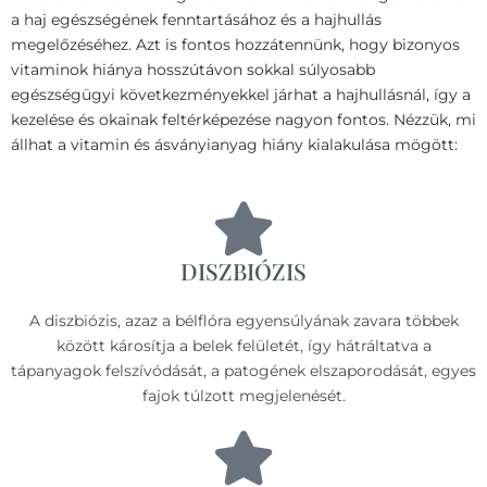
a haj egészségének fenntartásához és a hajhullás
megelőzéséhez. Azt is fontos hozzátennünk, hogy bizonyos
vitaminok hiánya hosszútávon sokkal súlyosabb
egészségügyi következményekkel járhat a hajhullásnál, így a
kezelése és okainak feltérképezése nagyon fontos. Nézzük, mi
állhat a vitamin és ásványianyag hiány kialakulása mögött:
DISZBIÓZIS
A diszbiózis, azaz a bélflóra egyensúlyának zavara többek
között károsítja a belek felületét, így hátráltatva a
tápanyagok felszívódását, a patogének elszaporodását, egyes
fajok túlzott megjelenését.