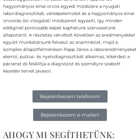
hagyományos kínai orvos egyedi módszere a nyugati
labordiagnosztikát, vérképelemzést és a hagyományos kínai
orvoslás ősi vizsgálati módszereit egyesíti, így minden
eddiginél pontosabb képet kaphatunk szervezetünk
állapotáról. A részletes vérvételt követően az eredményekkel
együtt munkatársunk felveszi az anamnézist, majd a
komplex állapotfelmérésen Papp János a laboreredményeket
elemzi, pulzus- és nyelvdiagnosztikát alkalmaz, kikérdezi a
pácienst és felállítja a diagnózist és személyre szabott
kezelési tervet javasol.
Bejelentkezem telefonon!
Bejelentkezem e-mailen!
AHOGY MI SEGÍTHETÜNK: