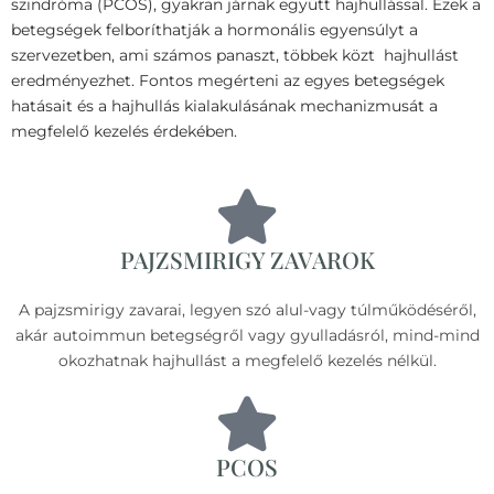
szindróma (PCOS), gyakran járnak együtt hajhullással. Ezek a
betegségek felboríthatják a hormonális egyensúlyt a
szervezetben, ami számos panaszt, többek közt hajhullást
eredményezhet. Fontos megérteni az egyes betegségek
hatásait és a hajhullás kialakulásának mechanizmusát a
megfelelő kezelés érdekében.
PAJZSMIRIGY ZAVAROK
A pajzsmirigy zavarai, legyen szó alul-vagy túlműködéséről,
akár autoimmun betegségről vagy gyulladásról, mind-mind
okozhatnak hajhullást a megfelelő kezelés nélkül.
PCOS