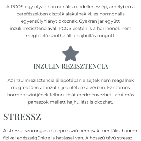
A PCOS egy olyan hormonális rendellenesség, amelyben a
petefészekben ciszták alakulnak ki, és hormonális
egyensúlyhiányt okoznak. Gyakran jár együtt
inzulinrezisztenciával. PCOS esetén is a hormonok nem
megfelelő szinthe áll a hajhullás mögött.
INZULIN REZISZTENCIA
Az inzulinrezisztencia állapotában a sejtek nem reagálnak
megfelelően az inzulin jelenlétére a vérben. Ez számos
hormon szintjének felborulását eredményezheti, ami más
panaszok mellett hajhullást is okozhat.
STRESSZ
A stressz, szorongás és depresszió nemcsak mentális, hanem
fizikai egészségünkre is hatással van. A hosszú távú stressz