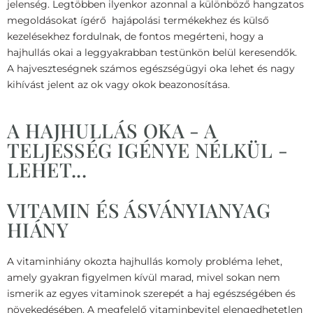
jelenség. Legtöbben ilyenkor azonnal a különböző hangzatos
megoldásokat ígérő hajápolási termékekhez és külső
kezelésekhez fordulnak, de fontos megérteni, hogy a
hajhullás okai a leggyakrabban testünkön belül keresendők.
A hajveszteségnek számos egészségügyi oka lehet és nagy
kihívást jelent az ok vagy okok beazonosítása.
A HAJHULLÁS OKA - A
TELJESSÉG IGÉNYE NÉLKÜL -
LEHET...
VITAMIN ÉS ÁSVÁNYIANYAG
HIÁNY
A vitaminhiány okozta hajhullás komoly probléma lehet,
amely gyakran figyelmen kívül marad, mivel sokan nem
ismerik az egyes vitaminok szerepét a haj egészségében és
növekedésében. A megfelelő vitaminbevitel elengedhetetlen