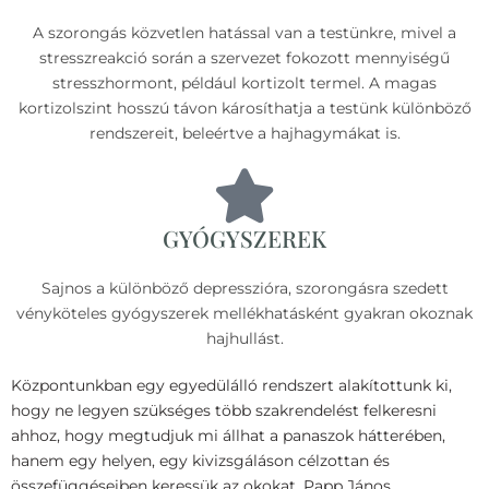
A szorongás közvetlen hatással van a testünkre, mivel a
stresszreakció során a szervezet fokozott mennyiségű
stresszhormont, például kortizolt termel. A magas
kortizolszint hosszú távon károsíthatja a testünk különböző
rendszereit, beleértve a hajhagymákat is.
GYÓGYSZEREK
Sajnos a különböző depresszióra, szorongásra szedett
vényköteles gyógyszerek mellékhatásként gyakran okoznak
hajhullást.
Központunkban egy egyedülálló rendszert alakítottunk ki,
hogy ne legyen szükséges több szakrendelést felkeresni
ahhoz, hogy megtudjuk mi állhat a panaszok hátterében,
hanem egy helyen, egy kivizsgáláson célzottan és
összefüggéseiben keressük az okokat. Papp János