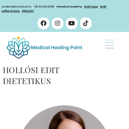
rendelo@hmedical.hu
|
+36 30 630 6396
|
Hmedical Academy
|
MHP shop
|
MHP
coffee & more
|
ENGLISH
HOLLÓSI EDIT
DIETETIKUS