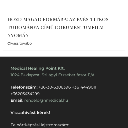
HOZD MAGAD FORMÁBA: AZ EVÉS TITKOS
TUDOMÁNYA CÍMŰ DOKUMENTUMFILM
NYOMÁN
Olvass tovább
Medical Healing Point Kft.
1024 Budapest, Szilágyi Erzsébet fasor 11/A
Telefonszám:
+36-30-6306396
+3614449011
+36203434299
Email:
rendelo@hmedical.hu
Visszahívást kérek!
Felnőttképzési lajstromszám: