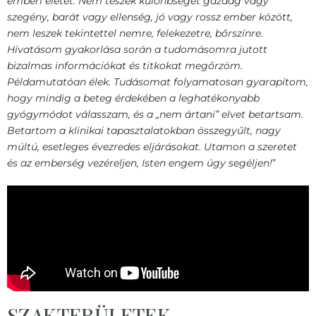
emberi életet. Nem teszek különbséget gazdag vagy
szegény, barát vagy ellenség, jó vagy rossz ember között,
nem leszek tekintettel nemre, felekezetre, bőrszínre.
Hivatásom gyakorlása során a tudomásomra jutott
bizalmas információkat és titkokat megőrzöm.
Példamutatóan élek. Tudásomat folyamatosan gyarapítom,
hogy mindig a beteg érdekében a leghatékonyabb
gyógymódot válasszam, és a „nem ártani” elvet betartsam.
Betartom a klinikai tapasztalatokban összegyűlt, nagy
múltú, esetleges évezredes eljárásokat. Utamon a szeretet
és az emberség vezéreljen, Isten engem úgy segéljen!
”
SZAKTERÜLETEK