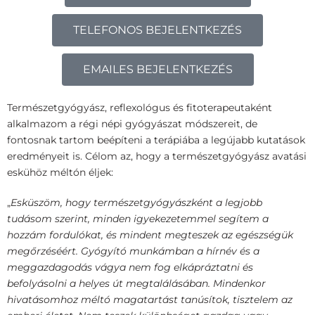
TELEFONOS BEJELENTKEZÉS
EMAILES BEJELENTKEZÉS
Természetgyógyász, reflexológus és fitoterapeutaként
alkalmazom a régi népi gyógyászat módszereit, de
fontosnak tartom beépíteni a terápiába a legújabb kutatások
eredményeit is. Célom az, hogy a természetgyógyász avatási
eskühöz méltón éljek:
„
Esküszöm, hogy természetgyógyászként a legjobb
tudásom szerint, minden igyekezetemmel segítem a
hozzám fordulókat, és mindent megteszek az egészségük
megőrzéséért. Gyógyító munkámban a hírnév és a
meggazdagodás vágya nem fog elkápráztatni és
befolyásolni a helyes út megtalálásában. Mindenkor
hivatásomhoz méltó magatartást tanúsítok, tisztelem az