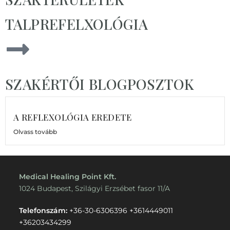
TALPREFELXOLÓGIA
SZAKÉRTŐI BLOGPOSZTOK
A REFLEXOLÓGIA EREDETE
Olvass tovább
Medical Healing Point Kft.
1024 Budapest, Szilágyi Erzsébet fasor 11/A
Telefonszám:
+36-30-6306396
+3614449011
+36203434299