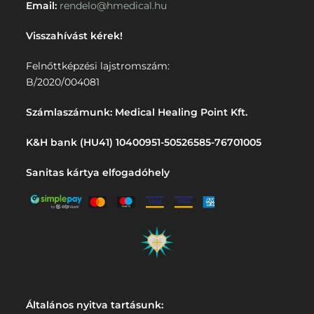
Email:
rendelo@hmedical.hu
Visszahívást kérek!
Felnőttképzési lajstromszám:
B/2020/004081
Számlaszámunk: Medical Healing Point Kft.
K&H bank (HU41) 10400951-50526585-76701005
Sanitas kártya elfogadóhely
Általános nyitva tartásunk: