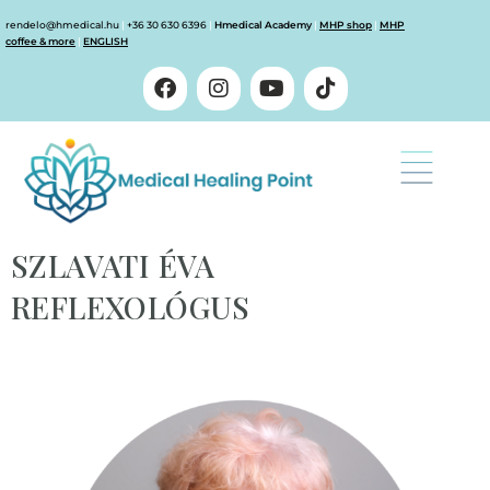
rendelo@hmedical.hu
|
+36 30 630 6396
|
Hmedical Academy
|
MHP shop
|
MHP
coffee & more
|
ENGLISH
SZLAVATI ÉVA
REFLEXOLÓGUS