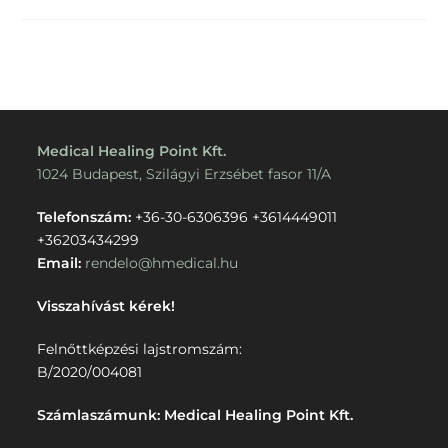
Medical Healing Point Kft.
1024 Budapest, Szilágyi Erzsébet fasor 11/A
Telefonszám:
+36-30-6306396
+3614449011
+36203434299
Email:
rendelo@hmedical.hu
Visszahívást kérek!
Felnőttképzési lajstromszám:
B/2020/004081
Számlaszámunk: Medical Healing Point Kft.