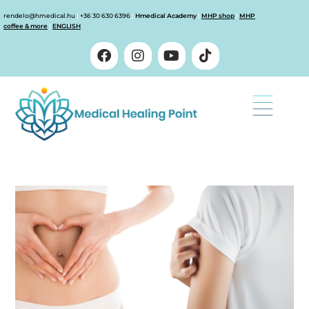
rendelo@hmedical.hu
|
+36 30 630 6396
|
Hmedical Academy
|
MHP shop
|
MHP
coffee & more
|
ENGLISH